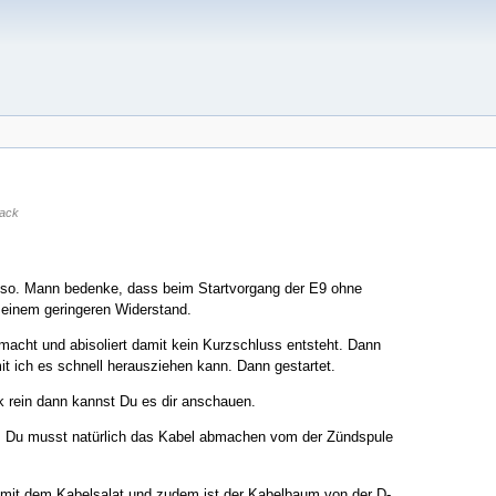
ack
uso. Mann bedenke, dass beim Startvorgang der E9 ohne
 einem geringeren Widerstand.
acht und abisoliert damit kein Kurzschluss entsteht. Dann
it ich es schnell herausziehen kann. Dann gestartet.
k rein dann kannst Du es dir anschauen.
t! Du musst natürlich das Kabel abmachen vom der Zündspule
ig mit dem Kabelsalat und zudem ist der Kabelbaum von der D-