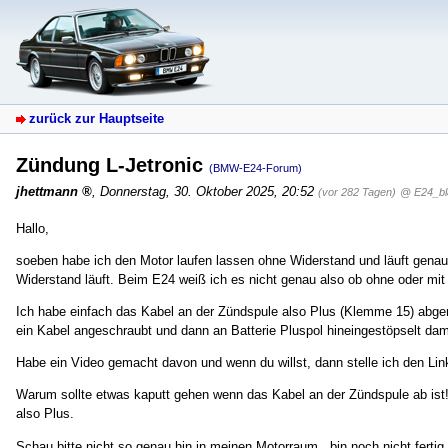
zurück zur Hauptseite
Zündung L-Jetronic
(BMW-E24-Forum)
jhettmann
,
Donnerstag, 30. Oktober 2025, 20:52
(vor 282 Tagen)
@ E24_bl
Hallo,
soeben habe ich den Motor laufen lassen ohne Widerstand und läuft gena
Widerstand läuft. Beim E24 weiß ich es nicht genau also ob ohne oder mit
Ich habe einfach das Kabel an der Zündspule also Plus (Klemme 15) abgem
ein Kabel angeschraubt und dann an Batterie Pluspol hineingestöpselt dam
Habe ein Video gemacht davon und wenn du willst, dann stelle ich den Lin
Warum sollte etwas kaputt gehen wenn das Kabel an der Zündspule ab is
also Plus.
Schau bitte nicht so genau hin in meinen Motorraum...bin noch nicht fert