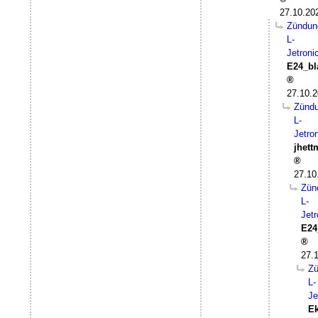
27.10.20
Zündun
L-
Jetroni
E24_bl
27.10.2
Zünd
L-
Jetro
jhet
27.10
Zün
L-
Jetr
E24
27.
Z
L-
Je
Ek