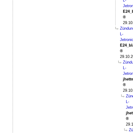
L-
Jetro
E24_
29.10
Zündun
L-
Jetroni
E24_bl
29.10.2
Zünd
L-
Jetro
jhet
29.10
Zün
L-
Jetr
jhe
29.
Z