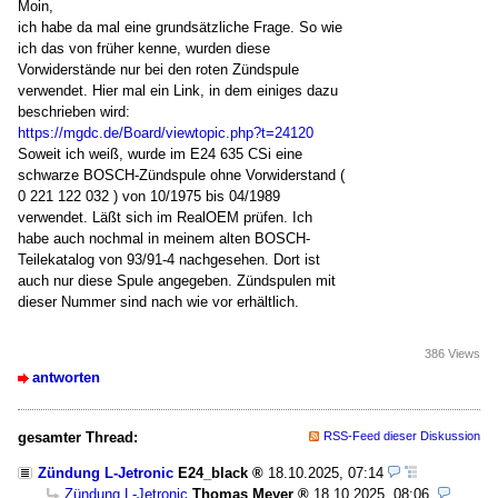
Moin,
ich habe da mal eine grundsätzliche Frage. So wie
ich das von früher kenne, wurden diese
Vorwiderstände nur bei den roten Zündspule
verwendet. Hier mal ein Link, in dem einiges dazu
beschrieben wird:
https://mgdc.de/Board/viewtopic.php?t=24120
Soweit ich weiß, wurde im E24 635 CSi eine
schwarze BOSCH-Zündspule ohne Vorwiderstand (
0 221 122 032 ) von 10/1975 bis 04/1989
verwendet. Läßt sich im RealOEM prüfen. Ich
habe auch nochmal in meinem alten BOSCH-
Teilekatalog von 93/91-4 nachgesehen. Dort ist
auch nur diese Spule angegeben. Zündspulen mit
dieser Nummer sind nach wie vor erhältlich.
386 Views
antworten
gesamter Thread:
RSS-Feed dieser Diskussion
Zündung L-Jetronic
E24_black
18.10.2025, 07:14
Zündung L-Jetronic
Thomas Meyer
18.10.2025, 08:06