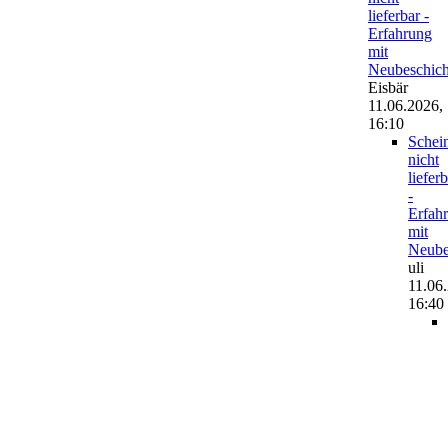
lieferbar -
Erfahrung
mit
Neubeschic
Eisbär
11.06.2026,
16:10
Schei
nicht
liefer
-
Erfah
mit
Neube
uli
11.06
16:40