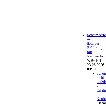
Scheinwerfe
nicht
lieferbar -
Erfahrung
mit
Neubeschic
WBvT61
23.06.2026,
00:10
Schei
nicht
liefer
-
Erfah
mit
Neube
Eisbär