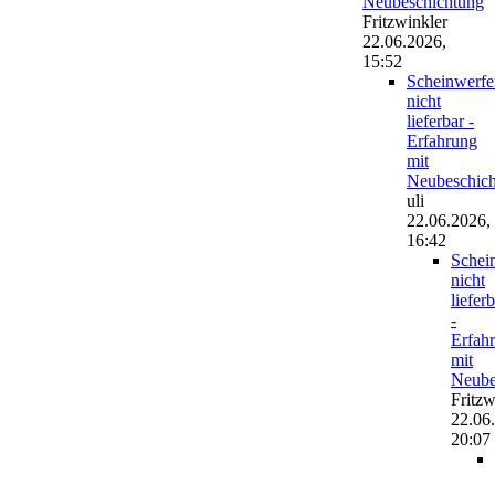
Neubeschichtung
Fritzwinkler
22.06.2026,
15:52
Scheinwerfe
nicht
lieferbar -
Erfahrung
mit
Neubeschic
uli
22.06.2026,
16:42
Schei
nicht
liefer
-
Erfah
mit
Neube
Fritzw
22.06
20:07