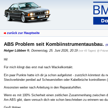
zurück zur Hauptseite
ABS Problem seit Kombiinstrumentausbau.
(
Holger Lübben
,
Donnerstag, 25. Juni 2026, 20:19
(vor 43 Tagen)
@ Fritzwi
Hi!
Für mich klingt das erst mal nach Wackelkontakt.
Ein paar Punkte hatte ich dir ja schon aufgelistet - zustzlich könntest d
Steckverbinder penibel auf Scheuerstellen oder Kabelbrüche kontrollieren (n
Ansonsten weiter nach Anleitung in den Reparaturhilfen.
Wenn es mit 100% Sicherheit einen zeitlichen Zusammenhang zwischen de
Am ABS gibt, dann versuch dich wie schon beschrieben zu erinnern wo du
Gruß Holger