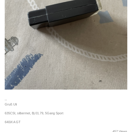
--
Gruß Uli
635CSI, silbermet, Bj 01.79, 5Gang Sport
640iX A GT
457 Views