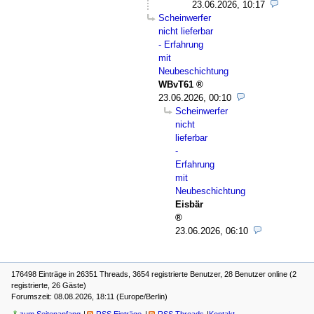
23.06.2026, 10:17
Scheinwerfer
nicht lieferbar
- Erfahrung
mit
Neubeschichtung
WBvT61
23.06.2026, 00:10
Scheinwerfer
nicht
lieferbar
-
Erfahrung
mit
Neubeschichtung
Eisbär
23.06.2026, 06:10
176498 Einträge in 26351 Threads, 3654 registrierte Benutzer, 28 Benutzer online (2
registrierte, 26 Gäste)
Forumszeit: 08.08.2026, 18:11 (Europe/Berlin)
zum Seitenanfang
RSS Einträge
RSS Threads
Kontakt