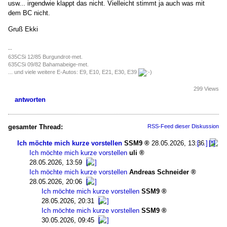
usw... irgendwie klappt das nicht. Vielleicht stimmt ja auch was mit
dem BC nicht.
Gruß Ekki
--
635CSi 12/85 Burgundrot-met.
635CSi 09/82 Bahamabeige-met.
... und viele weitere E-Autos: E9, E10, E21, E30, E39
299 Views
antworten
gesamter Thread:
RSS-Feed dieser Diskussion
Ich möchte mich kurze vorstellen
SSM9
28.05.2026, 13:36
Ich möchte mich kurze vorstellen
uli
28.05.2026, 13:59
Ich möchte mich kurze vorstellen
Andreas Schneider
28.05.2026, 20:06
Ich möchte mich kurze vorstellen
SSM9
28.05.2026, 20:31
Ich möchte mich kurze vorstellen
SSM9
30.05.2026, 09:45