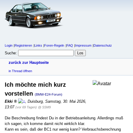
Login
Registrieren
Links
Foren-Regeln
FAQ
Impressum
Datenschutz
Suche:
zurück zur Hauptseite
in Thread öffnen
Ich möchte mich kurz
vorstellen
(BMW-E24-Forum)
Ekki
,
Duisburg
,
Samstag, 30. Mai 2026,
13:07
(vor 69 Tagen)
@ SSM9
Die Beschreibung findest Du in der Betriebsanleitung. Allerdings muß
ich sagen, ich komme damit nicht wirklich klar.
Kann es sein, daß der BC1 nur wenig kann? Verbrauchsberechnung