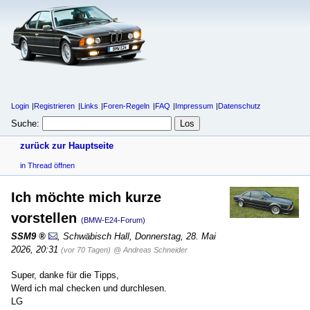
Login
Registrieren
Links
Foren-Regeln
FAQ
Impressum
Datenschutz
Suche:
zurück zur Hauptseite
in Thread öffnen
Ich möchte mich kurze
vorstellen
(BMW-E24-Forum)
SSM9
,
Schwäbisch Hall
,
Donnerstag, 28. Mai
2026, 20:31
(vor 70 Tagen)
@ Andreas Schneider
Super, danke für die Tipps,
Werd ich mal checken und durchlesen.
LG