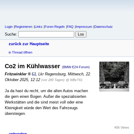
Login
Registrieren
Links
Foren-Regeln
FAQ
Impressum
Datenschutz
Suche:
zurück zur Hauptseite
in Thread öffnen
Co2 im Kühlwasser
(BMW-E24-Forum)
Fritzwinkler
,
Lkr Regensburg
,
Mittwoch, 22.
Oktober 2025, 12:12
(vor 289 Tagen)
@ WBvT61
Ja da hast du recht, um die alten Autos machen
die gern einen Bogen. Außer die spezialisierten
Werkstätten und die sind meist voll oder eine
Kleinigkeit würde den Wert des Fahrzeugs
übersteigen.
406 Views
antworten