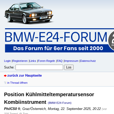
Login
Registrieren
Links
Foren-Regeln
FAQ
Impressum
Datenschutz
Suche:
zurück zur Hauptseite
in Thread öffnen
Position Kühlmitteltemperatursensor
Kombiinstrument
(BMW-E24-Forum)
PhilCS0
,
Graz/Österreich
,
Montag, 22. September 2025, 20:22
(vor
318 Tagen)
@ Tom