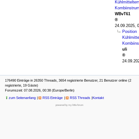
Kühlmittelte
Kombiinstru
WBvT61
24.09.2025, 
Position
Kühlmitt
Kombiins
uli
24.09.20
176490 Einträge in 26350 Threads, 3654 registrierte Benutzer, 21 Benutzer online (2
registrierte, 19 Gäste)
Forumszeit: 07.08.2026, 00:38 (Europe/Berlin)
zum Seitenanfang
RSS Einträge
RSS Threads
Kontakt
powered by my little forum