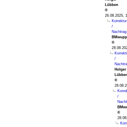
Lübben
26.08.2025, 
Korrektur
/
Nachtrag
BMwupp
28.08.20
Korrekt
/
Nachtr
Holger
Lübbe
28.08.2
Korre
/
Nacht
BMwu
28.08
Korr