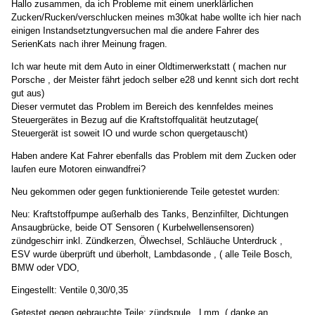
Hallo zusammen, da ich Probleme mit einem unerklärlichen
Zucken/Rucken/verschlucken meines m30kat habe wollte ich hier nach
einigen Instandsetztungversuchen mal die andere Fahrer des
SerienKats nach ihrer Meinung fragen.
Ich war heute mit dem Auto in einer Oldtimerwerkstatt ( machen nur
Porsche , der Meister fährt jedoch selber e28 und kennt sich dort recht
gut aus)
Dieser vermutet das Problem im Bereich des kennfeldes meines
Steuergerätes in Bezug auf die Kraftstoffqualität heutzutage(
Steuergerät ist soweit IO und wurde schon quergetauscht)
Haben andere Kat Fahrer ebenfalls das Problem mit dem Zucken oder
laufen eure Motoren einwandfrei?
Neu gekommen oder gegen funktionierende Teile getestet wurden:
Neu: Kraftstoffpumpe außerhalb des Tanks, Benzinfilter, Dichtungen
Ansaugbrücke, beide OT Sensoren ( Kurbelwellensensoren)
zündgeschirr inkl. Zündkerzen, Ölwechsel, Schläuche Unterdruck ,
ESV wurde überprüft und überholt, Lambdasonde , ( alle Teile Bosch,
BMW oder VDO,
Eingestellt: Ventile 0,30/0,35
Getestet gegen gebrauchte Teile: zündspule , Lmm, ( danke an