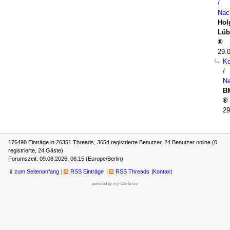
/
Nac
Hol
Lüb
29.
Ko
/
Na
B
29
176498 Einträge in 26351 Threads, 3654 registrierte Benutzer, 24 Benutzer online (0
registrierte, 24 Gäste)
Forumszeit: 09.08.2026, 06:15 (Europe/Berlin)
zum Seitenanfang
RSS Einträge
RSS Threads
Kontakt
powered by my little forum