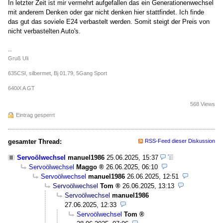
In letzter Zeit ist mir vermehrt aufgefallen das ein Generationenwechsel
mit anderem Denken oder gar nicht denken hier stattfindet. Ich finde
das gut das soviele E24 verbastelt werden. Somit steigt der Preis von
nicht verbastelten Auto's.
--
Gruß Uli
635CSI, silbermet, Bj 01.79, 5Gang Sport
640iX A GT
568 Views
Eintrag gesperrt
gesamter Thread:
RSS-Feed dieser Diskussion
Servoölwechsel
manuel1986
25.06.2025, 15:37
Servoölwechsel
Maggo
26.06.2025, 06:10
Servoölwechsel
manuel1986
26.06.2025, 12:51
Servoölwechsel
Tom
26.06.2025, 13:13
Servoölwechsel
manuel1986
27.06.2025, 12:33
Servoölwechsel
Tom