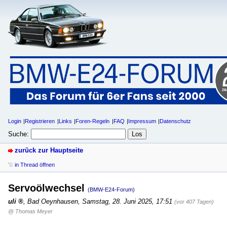
Login
Registrieren
Links
Foren-Regeln
FAQ
Impressum
Datenschutz
Suche:
zurück zur Hauptseite
in Thread öffnen
Servoölwechsel
(BMW-E24-Forum)
uli
,
Bad Oeynhausen
,
Samstag, 28. Juni 2025, 17:51
(vor 407 Tagen)
@ Thomas Meyer