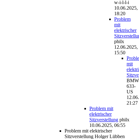
w-i-l-l-i
10.06.2025,
18:20
Problem
mit
elektrischer
Sitzverstell
philx
12.06.2025,
15:50
Probl
mit
elektr
Sitzve
BMW
633-
US
12.06
21:27
Problem mit
elektrischer
Sitzverstellung
philx
10.06.2025, 06:55
Problem mit elektrischer
Sitzverstellung
Holger Lübben