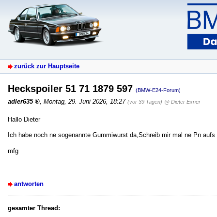
zurück zur Hauptseite
Heckspoiler 51 71 1879 597
(BMW-E24-Forum)
adler635
,
Montag, 29. Juni 2026, 18:27
(vor 39 Tagen)
@ Dieter Exner
Hallo Dieter
Ich habe noch ne sogenannte Gummiwurst da,Schreib mir mal ne Pn aufs 
mfg
antworten
gesamter Thread: