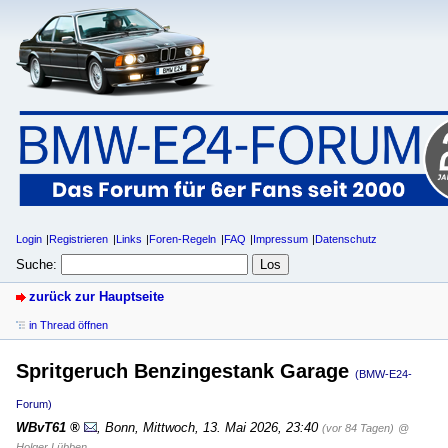
Login
Registrieren
Links
Foren-Regeln
FAQ
Impressum
Datenschutz
Suche:
zurück zur Hauptseite
in Thread öffnen
Spritgeruch Benzingestank Garage
(BMW-E24-
Forum)
WBvT61
,
Bonn
,
Mittwoch, 13. Mai 2026, 23:40
(vor 84 Tagen)
@
Holger Lübben