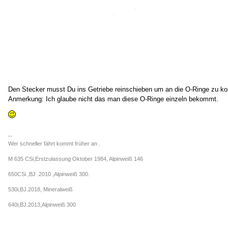
Den Stecker musst Du ins Getriebe reinschieben um an die O-Ringe zu 
Anmerkung: Ich glaube nicht das man diese O-Ringe einzeln bekommt.
--
Wer schneller fährt kommt früher an .
M 635 CSi,Erstzulassung Oktober 1984, Alpinweiß 146
650CSi ,BJ .2010 ,Alpinweiß 300.
530i,BJ.2018, Mineralweiß
640i,BJ.2013,Alpinweiß 300