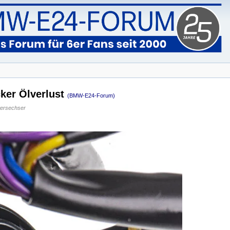
cker Ölverlust
(BMW-E24-Forum)
ersechser