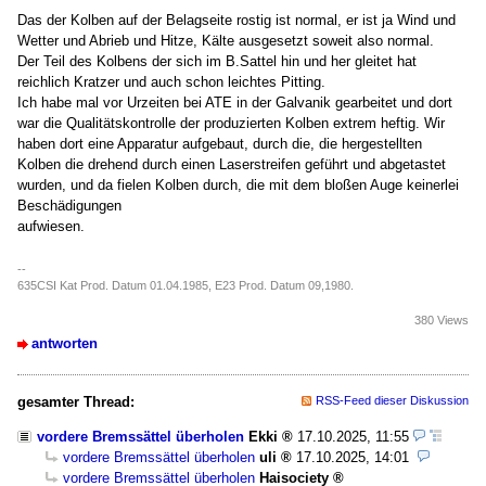
Das der Kolben auf der Belagseite rostig ist normal, er ist ja Wind und
Wetter und Abrieb und Hitze, Kälte ausgesetzt soweit also normal.
Der Teil des Kolbens der sich im B.Sattel hin und her gleitet hat
reichlich Kratzer und auch schon leichtes Pitting.
Ich habe mal vor Urzeiten bei ATE in der Galvanik gearbeitet und dort
war die Qualitätskontrolle der produzierten Kolben extrem heftig. Wir
haben dort eine Apparatur aufgebaut, durch die, die hergestellten
Kolben die drehend durch einen Laserstreifen geführt und abgetastet
wurden, und da fielen Kolben durch, die mit dem bloßen Auge keinerlei
Beschädigungen
aufwiesen.
--
635CSI Kat Prod. Datum 01.04.1985, E23 Prod. Datum 09,1980.
380 Views
antworten
gesamter Thread:
RSS-Feed dieser Diskussion
vordere Bremssättel überholen
Ekki
17.10.2025, 11:55
vordere Bremssättel überholen
uli
17.10.2025, 14:01
vordere Bremssättel überholen
Haisociety