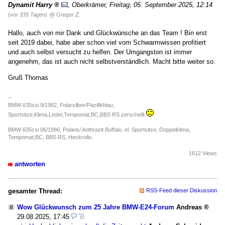
Dynamit Harry
,
Oberkrämer
,
Freitag, 05. September 2025, 12:14
(vor 335 Tagen)
@ Gregor Z.
Hallo, auch von mir Dank und Glückwünsche an das Team ! Bin erst
seit 2019 dabei, habe aber schon viel vom Schwarmwissen profitiert
und auch selbst versucht zu helfen. Der Umgangston ist immer
angenehm, das ist auch nicht selbstverständlich. Macht bitte weiter so.
Gruß Thomas
--
BMW 635csi 9/1982, Polarsilber/Pazifikblau,
Sportsitze,Klima,Leder,Tempomat,BC,BBS RS zerschellt
BMW 635csi 06/1986, Polaris/ Anthrazit Buffalo, el. Sportsitze, Doppelklima,
Tempomat,BC, BBS RS, Heckrollo,
1612 Views
antworten
gesamter Thread:
RSS-Feed dieser Diskussion
Wow Glückwunsch zum 25 Jahre BMW-E24-Forum
Andreas
29.08.2025, 17:45