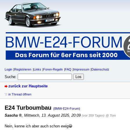
Login
Registrieren
Links
Foren-Regeln
FAQ
Impressum
Datenschutz
Suche:
zurück zur Hauptseite
in Thread öffnen
E24 Turboumbau
(BMW-E24-Forum)
Sascha
,
Mittwoch, 13. August 2025, 20:09
(vor 359 Tagen)
@ Tom
Nein, kenne ich aber auch schon ewig😀