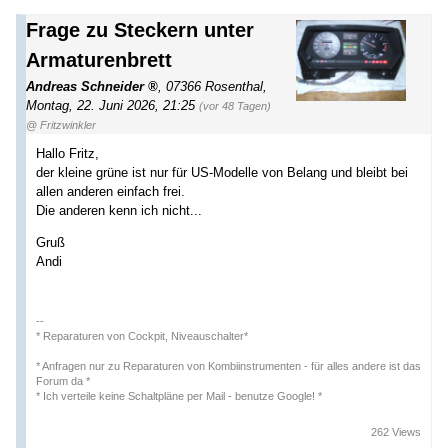
Frage zu Steckern unter
Armaturenbrett
Andreas Schneider
,
07366 Rosenthal
,
Montag, 22. Juni 2026, 21:25
(vor 48 Tagen)
@ Fritzwinkler
Hallo Fritz,
der kleine grüne ist nur für US-Modelle von Belang und bleibt bei
allen anderen einfach frei.
Die anderen kenn ich nicht...
Gruß
Andi
--
* Reparaturen von Cockpit, Niveauschalter*
* Anfragen nur zu Reparaturen von Kombiinstrumenten - für alles andere ist das
Forum da *
* Ich verteile keine Schaltpläne per Mail - benutze Google! *
262 Views