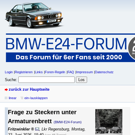
Login
Registrieren
Links
Foren-Regeln
FAQ
Impressum
Datenschutz
Suche:
zurück zur Hauptseite
linear
ein-/ausklappen
Frage zu Steckern unter
Armaturenbrett
(BMW-E24-Forum)
Fritzwinkler
,
Lkr Regensburg
,
Montag,
22. Juni 2026, 19:40
(vor 48 Tagen)