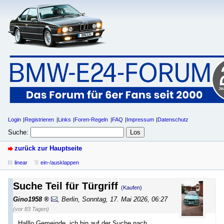
Login
Registrieren
Links
Foren-Regeln
FAQ
Impressum
Datenschutz
Suche:
zurück zur Hauptseite
linear
ein-/ausklappen
Suche Teil für Türgriff
(Kaufen)
Gino1958
,
Berlin
,
Sonntag, 17. Mai 2026, 06:27
(vor 83 Tagen)
Halllo Gemeinde, ich bin auf der Suche nach