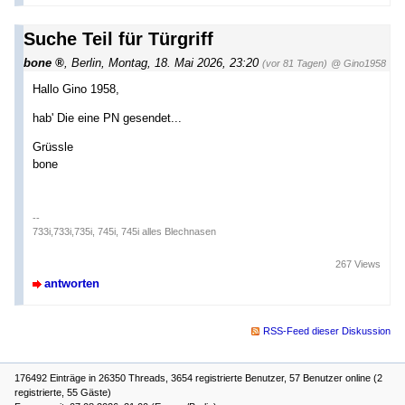
Suche Teil für Türgriff
bone
,
Berlin
,
Montag, 18. Mai 2026, 23:20
(vor 81 Tagen)
@ Gino1958
Hallo Gino 1958,
hab' Die eine PN gesendet...
Grüssle
bone
--
733i,733i,735i, 745i, 745i alles Blechnasen
267 Views
antworten
RSS-Feed dieser Diskussion
176492 Einträge in 26350 Threads, 3654 registrierte Benutzer, 57 Benutzer online (2
registrierte, 55 Gäste)