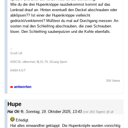
Wie du die drei Hupenknöppe rausbekommst kommt auf das
Lenkrad drauf an. Hinten eventuell den Deckel abschrauben oder
abklipsen?? Ist einer der Hupenknöppe vielleicht
gedrückt/verklemmt? Müßtest du mal auf Durchgang messen. An
sosten mal den Schleifring abschrauben, die zwei Schrauben
lösen. Den Schleifring sauberputzen und die Kohle ebenfalls.
--
Gruß Uli
635CSI, silbermet, Bj 01.79, 5Gang Sport
640iX A GT
304 Views
antworten
Hupe
Hai Oli
,
Sonntag, 19. Oktober 2025, 13:43
(vor 292 Tagen)
@ uli
Erledigt.
Hat alles einwandfrei geklappt. Die Hupenknöpfe wurden vorsichtig