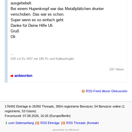
ausgehebelt.
Bei einem Hupenknopf war das Metallplättchen drunter
verschoben. Das war es schon.
Super wenn es so einfach geht.
Danke für Deine Hilfe Uli.
Gruß
Oli
--
635 csi Ez 9/87 mit 185 Ps und Kaltlaufregler
297 Views
antworten
RSS-Feed dieser Diskussion
176492 Einträge in 26350 Threads, 3654 registrierte Benutzer, 54 Benutzer online (1
registrierte, 53 Gäste)
Forumszeit: 07.08.2026, 16:26 (Europe/Berlin)
zum Seitenanfang
RSS Einträge
RSS Threads
Kontakt
powered by my little forum