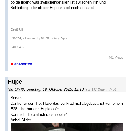
ob da irgend was zwischengefallen ist zwischen Pin und
Schleifring oder ob der Hupenknopf noch schaltet.
--
Gruß Uli
635CSI, silbermet, Bj 01.79, 5Gang Sport
640iX A GT
401 Views
antworten
Hupe
Hai Oli
,
Sonntag, 19. Oktober 2025, 12:10
(vor 292 Tagen)
@ uli
Servus,
Danke für den Tip. Habe das Lenkrad mal abgebaut, ist von einem
E28, das hat drei Hupknöpfe.
Kann ich die einfach raushebeln?
Anbei Bilder.