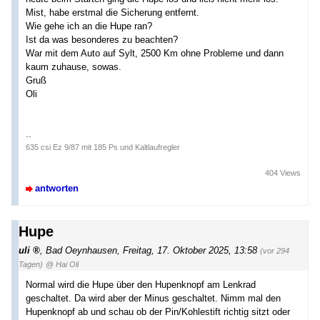
Mist, habe erstmal die Sicherung entfernt.
Wie gehe ich an die Hupe ran?
Ist da was besonderes zu beachten?
War mit dem Auto auf Sylt, 2500 Km ohne Probleme und dann
kaum zuhause, sowas.
Gruß
Oli
--
635 csi Ez 9/87 mit 185 Ps und Kaltlaufregler
404 Views
antworten
Hupe
uli
,
Bad Oeynhausen
,
Freitag, 17. Oktober 2025, 13:58
(vor 294
Tagen)
@ Hai Oli
Normal wird die Hupe über den Hupenknopf am Lenkrad
geschaltet. Da wird aber der Minus geschaltet. Nimm mal den
Hupenknopf ab und schau ob der Pin/Kohlestift richtig sitzt oder