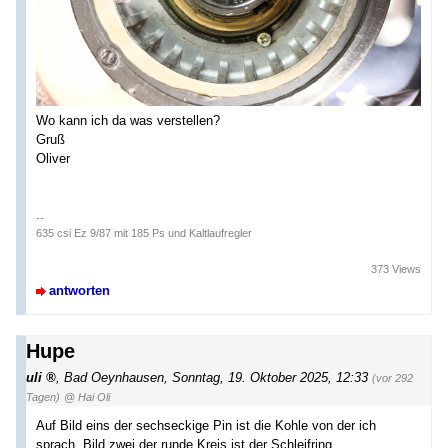
Wo kann ich da was verstellen?
Gruß
Oliver
--
635 csi Ez 9/87 mit 185 Ps und Kaltlaufregler
373 Views
antworten
Hupe
uli
,
Bad Oeynhausen
,
Sonntag, 19. Oktober 2025, 12:33
(vor 292
Tagen)
@ Hai Oli
Auf Bild eins der sechseckige Pin ist die Kohle von der ich
sprach. Bild zwei der runde Kreis ist der Schleifring.