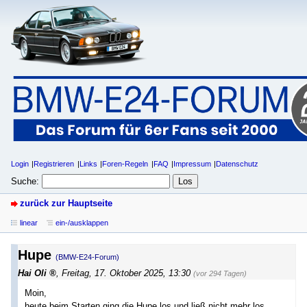
Login
Registrieren
Links
Foren-Regeln
FAQ
Impressum
Datenschutz
Suche:
zurück zur Hauptseite
linear
ein-/ausklappen
Hupe
(BMW-E24-Forum)
Hai Oli
,
Freitag, 17. Oktober 2025, 13:30
(vor 294 Tagen)
Moin,
heute beim Starten ging die Hupe los und ließ nicht mehr los.