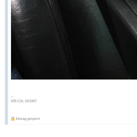
--
635 CSI, 10/1987
Eintrag gesperrt