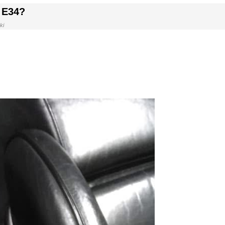
 E34?
ki