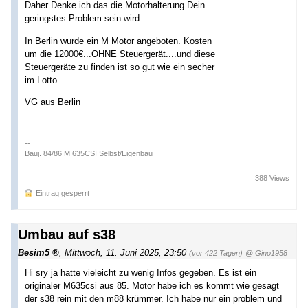
Daher Denke ich das die Motorhalterung Dein
geringstes Problem sein wird.
In Berlin wurde ein M Motor angeboten. Kosten
um die 12000€...OHNE Steuergerät....und diese
Steuergeräte zu finden ist so gut wie ein secher
im Lotto
VG aus Berlin
--
Bauj. 84/86 M 635CSI Selbst/Eigenbau
388 Views
Eintrag gesperrt
Umbau auf s38
Besim5
,
Mittwoch, 11. Juni 2025, 23:50
(vor 422 Tagen)
@ Gino1958
Hi sry ja hatte vieleicht zu wenig Infos gegeben. Es ist ein
originaler M635csi aus 85. Motor habe ich es kommt wie gesagt
der s38 rein mit den m88 krümmer. Ich habe nur ein problem und