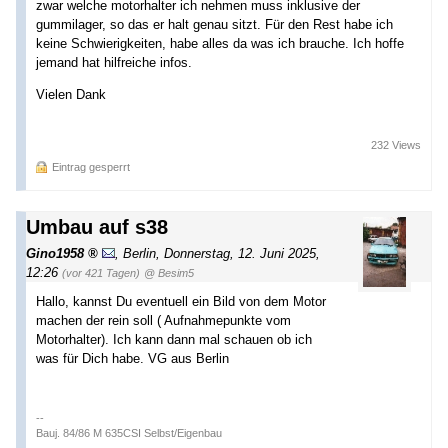
zwar welche motorhalter ich nehmen muss inklusive der
gummilager, so das er halt genau sitzt. Für den Rest habe ich
keine Schwierigkeiten, habe alles da was ich brauche. Ich hoffe
jemand hat hilfreiche infos.
Vielen Dank
232 Views
Eintrag gesperrt
Umbau auf s38
Gino1958
,
Berlin
,
Donnerstag, 12. Juni 2025,
12:26
(vor 421 Tagen)
@ Besim5
Hallo, kannst Du eventuell ein Bild von dem Motor
machen der rein soll ( Aufnahmepunkte vom
Motorhalter). Ich kann dann mal schauen ob ich
was für Dich habe. VG aus Berlin
--
Bauj. 84/86 M 635CSI Selbst/Eigenbau