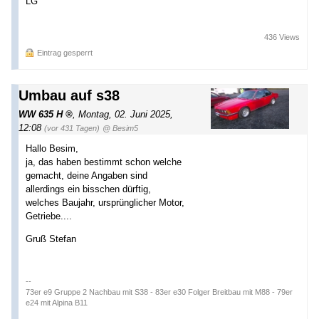
LG
436 Views
Eintrag gesperrt
Umbau auf s38
WW 635 H
,
Montag, 02. Juni 2025,
12:08
(vor 431 Tagen)
@ Besim5
Hallo Besim,
ja, das haben bestimmt schon welche
gemacht, deine Angaben sind
allerdings ein bisschen dürftig,
welches Baujahr, ursprünglicher Motor,
Getriebe....
Gruß Stefan
--
73er e9 Gruppe 2 Nachbau mit S38 - 83er e30 Folger Breitbau mit M88 - 79er
e24 mit Alpina B11