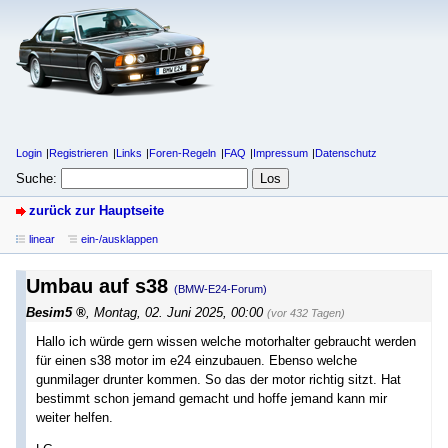
Login
Registrieren
Links
Foren-Regeln
FAQ
Impressum
Datenschutz
Suche:
zurück zur Hauptseite
linear
ein-/ausklappen
Umbau auf s38
(BMW-E24-Forum)
Besim5
,
Montag, 02. Juni 2025, 00:00
(vor 432 Tagen)
Hallo ich würde gern wissen welche motorhalter gebraucht werden
für einen s38 motor im e24 einzubauen. Ebenso welche
gunmilager drunter kommen. So das der motor richtig sitzt. Hat
bestimmt schon jemand gemacht und hoffe jemand kann mir
weiter helfen.