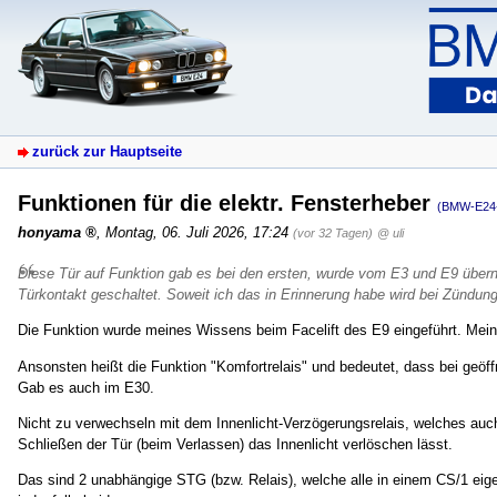
zurück zur Hauptseite
Funktionen für die elektr. Fensterheber
(BMW-E24
honyama
,
Montag, 06. Juli 2026, 17:24
(vor 32 Tagen)
@ uli
Diese Tür auf Funktion gab es bei den ersten, wurde vom E3 und E9 über
Türkontakt geschaltet. Soweit ich das in Erinnerung habe wird bei Zündung 
Die Funktion wurde meines Wissens beim Facelift des E9 eingeführt. Mein
Ansonsten heißt die Funktion "Komfortrelais" und bedeutet, dass bei geö
Gab es auch im E30.
Nicht zu verwechseln mit dem Innenlicht-Verzögerungsrelais, welches au
Schließen der Tür (beim Verlassen) das Innenlicht verlöschen lässt.
Das sind 2 unabhängige STG (bzw. Relais), welche alle in einem CS/1 eigen