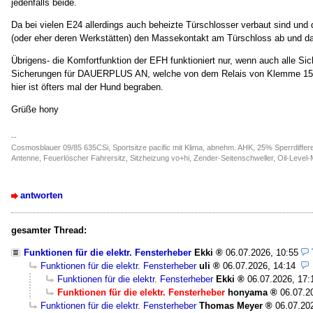
jedenfalls beide.
Da bei vielen E24 allerdings auch beheizte Türschlosser verbaut sind und
(oder eher deren Werkstätten) den Massekontakt am Türschloss ab und d
Übrigens- die Komfortfunktion der EFH funktioniert nur, wenn auch alle Sic
Sicherungen für DAUERPLUS AN, welche von dem Relais von Klemme 15 
hier ist öfters mal der Hund begraben.
Grüße hony
--
Cosmosblauer 09/85 635CSi, Sportsitze pacific mit Klima, abnehm. AHK, 25% Sperrdiffe
Antenne, Feuerlöscher Fahrersitz, Sitzheizung vo+hi, Zender-Seitenschweller, Oil-Level
antworten
gesamter Thread:
Funktionen für die elektr. Fensterheber
Ekki
06.07.2026, 10:55
Funktionen für die elektr. Fensterheber
uli
06.07.2026, 14:14
Funktionen für die elektr. Fensterheber
Ekki
06.07.2026, 17:
Funktionen für die elektr. Fensterheber
honyama
06.07.2
Funktionen für die elektr. Fensterheber
Thomas Meyer
06.07.20