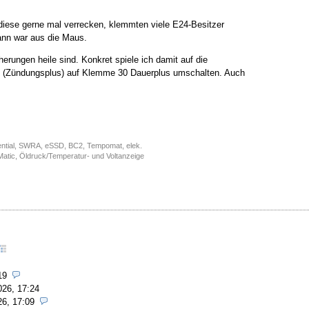
 diese gerne mal verrecken, klemmten viele E24-Besitzer
ann war aus die Maus.
herungen heile sind. Konkret spiele ich damit auf die
(Zündungsplus) auf Klemme 30 Dauerplus umschalten. Auch
rential, SWRA, eSSD, BC2, Tempomat, elek.
-Matic, Öldruck/Temperatur- und Voltanzeige
19
026, 17:24
26, 17:09