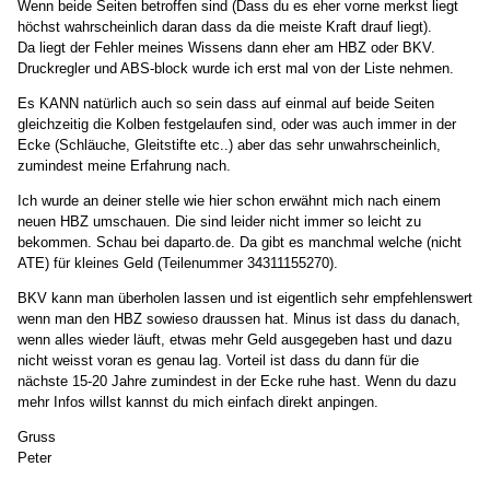
Wenn beide Seiten betroffen sind (Dass du es eher vorne merkst liegt
höchst wahrscheinlich daran dass da die meiste Kraft drauf liegt).
Da liegt der Fehler meines Wissens dann eher am HBZ oder BKV.
Druckregler und ABS-block wurde ich erst mal von der Liste nehmen.
Es KANN natürlich auch so sein dass auf einmal auf beide Seiten
gleichzeitig die Kolben festgelaufen sind, oder was auch immer in der
Ecke (Schläuche, Gleitstifte etc..) aber das sehr unwahrscheinlich,
zumindest meine Erfahrung nach.
Ich wurde an deiner stelle wie hier schon erwähnt mich nach einem
neuen HBZ umschauen. Die sind leider nicht immer so leicht zu
bekommen. Schau bei daparto.de. Da gibt es manchmal welche (nicht
ATE) für kleines Geld (Teilenummer 34311155270).
BKV kann man überholen lassen und ist eigentlich sehr empfehlenswert
wenn man den HBZ sowieso draussen hat. Minus ist dass du danach,
wenn alles wieder läuft, etwas mehr Geld ausgegeben hast und dazu
nicht weisst voran es genau lag. Vorteil ist dass du dann für die
nächste 15-20 Jahre zumindest in der Ecke ruhe hast. Wenn du dazu
mehr Infos willst kannst du mich einfach direkt anpingen.
Gruss
Peter