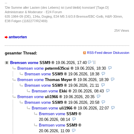
--
'Die Summe aller Lasten (des Lebens) ist (und bleibt) konstant' [Tage.D]
Administrator & Moderator - E24 Forum
635 1984-09 (DE), 134a, Dogleg, E34 M5 3.6/3.8 Bremse/EBC-Gelb, H&R-30mm,
E38 Felgen (1182277/RZ469)
254 Views
antworten
gesamter Thread:
RSS-Feed dieser Diskussion
Bremsen vorne
SSM9
19.06.2026, 17:40
Bremsen vorne
peterm635csi
19.06.2026, 18:30
Bremsen vorne
SSM9
19.06.2026, 18:38
Bremsen vorne
Thomas Meyer
19.06.2026, 18:39
Bremsen vorne
SSM9
19.06.2026, 21:11
Bremsen vorne
Ekki
20.06.2026, 08:43
Bremsen vorne
uli1966
19.06.2026, 20:35
Bremsen vorne
SSM9
19.06.2026, 20:58
Bremsen vorne
uli1966
19.06.2026, 22:07
Bremsen vorne
SSM9
20.06.2026, 08:14
Bremsen vorne
SSM9
20.06.2026, 11:09