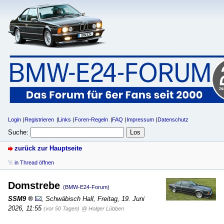
Login
Registrieren
Links
Foren-Regeln
FAQ
Impressum
Datenschutz
Suche:
zurück zur Hauptseite
in Thread öffnen
Domstrebe
(BMW-E24-Forum)
SSM9
,
Schwäbisch Hall
,
Freitag, 19. Juni
2026, 11:55
(vor 50 Tagen)
@ Holger Lübben