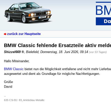
zurück zur Hauptseite
BMW Classic fehlende Ersatzteile aktiv mel
Shizzel669
,
Bielefeld
,
Donnerstag, 18. Juni 2026, 09:14
(vor 53 Tagen)
Hallo Miteinander,
BMW Classic
bietet nun die Möglichkeit entfallene und nicht mehr Lieferb
ausgewertet und dient als Grundlage für mögliche Nachfertigungen.
Grüße
David
--
635 CSi BJ. 83, Arktisblau Metallic