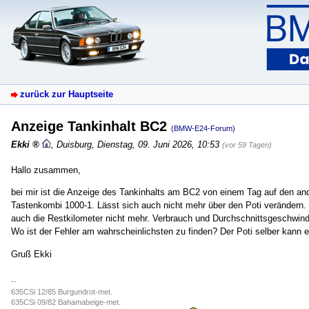
zurück zur Hauptseite
Anzeige Tankinhalt BC2
(BMW-E24-Forum)
Ekki
,
Duisburg
,
Dienstag, 09. Juni 2026, 10:53
(vor 59 Tagen)
Hallo zusammen,
bei mir ist die Anzeige des Tankinhalts am BC2 von einem Tag auf den ande
Tastenkombi 1000-1. Lässt sich auch nicht mehr über den Poti verändern.
auch die Restkilometer nicht mehr. Verbrauch und Durchschnittsgeschwindi
Wo ist der Fehler am wahrscheinlichsten zu finden? Der Poti selber kann es
Gruß Ekki
--
635CSi 12/85 Burgundrot-met.
635CSi 09/82 Bahamabeige-met.