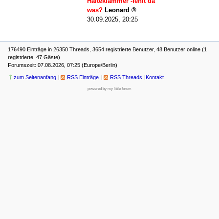
Halteklammer -fehlt da
was?
Leonard
30.09.2025, 20:25
176490 Einträge in 26350 Threads, 3654 registrierte Benutzer, 48 Benutzer online (1
registrierte, 47 Gäste)
Forumszeit: 07.08.2026, 07:25 (Europe/Berlin)
zum Seitenanfang
RSS Einträge
RSS Threads
Kontakt
powered by my little forum