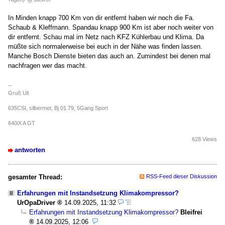
In Minden knapp 700 Km von dir entfernt haben wir noch die Fa.
Schaub & Kleffmann. Spandau knapp 900 Km ist aber noch weiter von
dir entfernt. Schau mal im Netz nach KFZ Kühlerbau und Klima. Da
müßte sich normalerweise bei euch in der Nähe was finden lassen.
Manche Bosch Dienste bieten das auch an. Zumindest bei denen mal
nachfragen wer das macht.
--
Gruß Uli
635CSI, silbermet, Bj 01.79, 5Gang Sport
640iX A GT
628 Views
antworten
gesamter Thread:
RSS-Feed dieser Diskussion
Erfahrungen mit Instandsetzung Klimakompressor?
UrOpaDriver
14.09.2025, 11:32
Erfahrungen mit Instandsetzung Klimakompressor?
Bleifrei
14.09.2025, 12:06