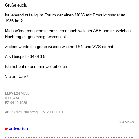
Grüße euch,
ist jemand zufällig im Forum der einen M635 mit Produktionsdatum
1986 hat?
Mich würde brennend interessieren nach welcher ABE und im welchen
Nachtrag es genehmigt worden ist.
Zudem würde ich gerne wissen welche TSN und VVS es hat.
Als Beispiel 434 013 5
Ich hoffe ihr könnt mir weiterhelfen.
Vielen Dank!
--
BMW E24 M635
0005 434
EZ 04.12.1986
ABE 9892/1 Nachtrag I-II v. 20.11.1981
384 Views
antworten