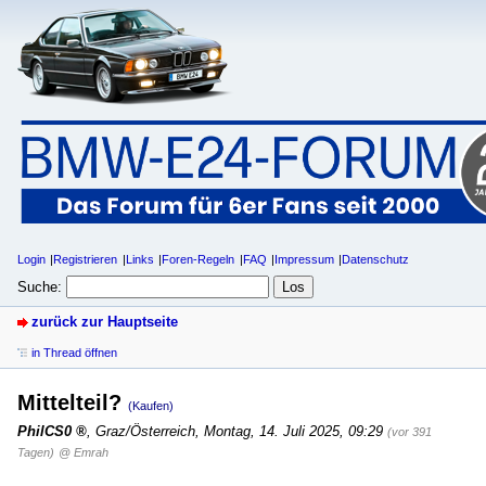
Login
Registrieren
Links
Foren-Regeln
FAQ
Impressum
Datenschutz
Suche:
zurück zur Hauptseite
in Thread öffnen
Mittelteil?
(Kaufen)
PhilCS0
,
Graz/Österreich
,
Montag, 14. Juli 2025, 09:29
(vor 391
Tagen)
@ Emrah