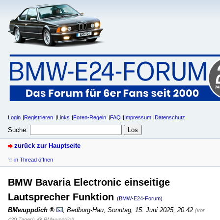
Login
Registrieren
Links
Foren-Regeln
FAQ
Impressum
Datenschutz
Suche:
zurück zur Hauptseite
in Thread öffnen
BMW Bavaria Electronic einseitige
Lautsprecher Funktion
(BMW-E24-Forum)
BMwuppdich
,
Bedburg-Hau
,
Sonntag, 15. Juni 2025, 20:42
(vor
420 Tagen)
@ BMwuppdich