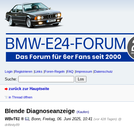
Login
Registrieren
Links
Foren-Regeln
FAQ
Impressum
Datenschutz
Suche:
zurück zur Hauptseite
in Thread öffnen
Blende Diagnoseanzeige
(Kaufen)
WBvT61
,
Bonn
,
Freitag, 06. Juni 2025, 10:41
(vor 428 Tagen)
@
driftinity89