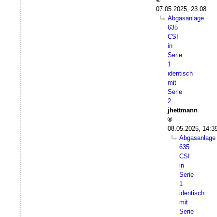
07.05.2025, 23:08
Abgasanlage
635
CSI
in
Serie
1
identisch
mit
Serie
2
jhettmann
08.05.2025, 14:3
Abgasanlage
635
CSI
in
Serie
1
identisch
mit
Serie