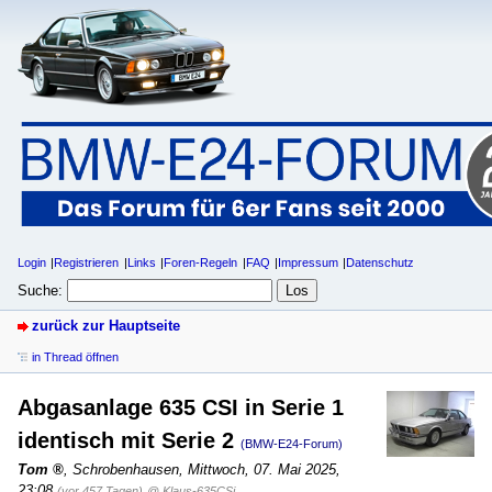
Login
Registrieren
Links
Foren-Regeln
FAQ
Impressum
Datenschutz
Suche:
zurück zur Hauptseite
in Thread öffnen
Abgasanlage 635 CSI in Serie 1
identisch mit Serie 2
(BMW-E24-Forum)
Tom
,
Schrobenhausen
,
Mittwoch, 07. Mai 2025,
23:08
(vor 457 Tagen)
@ Klaus-635CSi