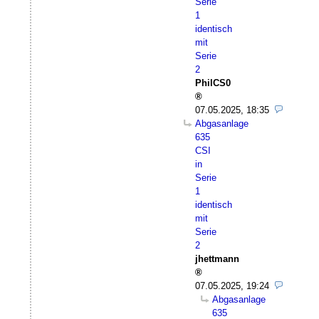
Serie
1
identisch
mit
Serie
2
PhilCS0
07.05.2025, 18:35
Abgasanlage
635
CSI
in
Serie
1
identisch
mit
Serie
2
jhettmann
07.05.2025, 19:24
Abgasanlage
635