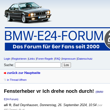
Login
Registrieren
Links
Foren-Regeln
FAQ
Impressum
Datenschutz
Suche:
zurück zur Hauptseite
in Thread öffnen
Fensterheber vr Ich drehe noch durch!
(BMW-
E24-Forum)
uli
,
Bad Oeynhausen
,
Donnerstag, 26. September 2024, 10:54
(vor
682 Tagen)
@ uli