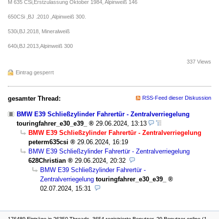
M 635 CSi,Erstzulassung Oktober 1984, Alpinweiß 146
650CSi ,BJ .2010 ,Alpinweiß 300.
530i,BJ.2018, Mineralweiß
640i,BJ.2013,Alpinweiß 300
337 Views
Eintrag gesperrt
gesamter Thread:
RSS-Feed dieser Diskussion
BMW E39 Schließzylinder Fahrertür - Zentralverriegelung
touringfahrer_e30_e39_
29.06.2024, 13:13
BMW E39 Schließzylinder Fahrertür - Zentralverriegelung
peterm635csi
29.06.2024, 16:19
BMW E39 Schließzylinder Fahrertür - Zentralverriegelung
628Christian
29.06.2024, 20:32
BMW E39 Schließzylinder Fahrertür -
Zentralverriegelung
touringfahrer_e30_e39_
02.07.2024, 15:31
176489 Einträge in 26350 Threads, 3654 registrierte Benutzer, 29 Benutzer online (1