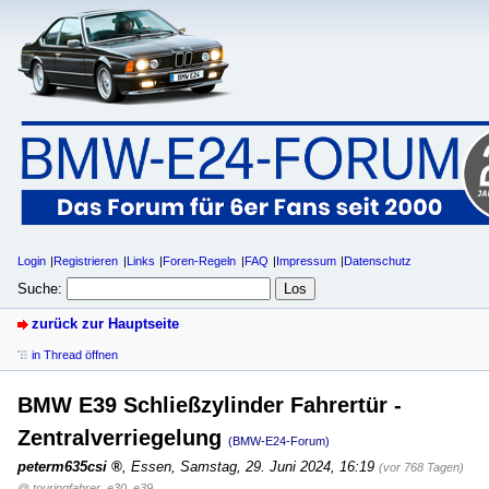
Login
Registrieren
Links
Foren-Regeln
FAQ
Impressum
Datenschutz
Suche:
zurück zur Hauptseite
in Thread öffnen
BMW E39 Schließzylinder Fahrertür -
Zentralverriegelung
(BMW-E24-Forum)
peterm635csi
,
Essen
,
Samstag, 29. Juni 2024, 16:19
(vor 768 Tagen)
@ touringfahrer_e30_e39_