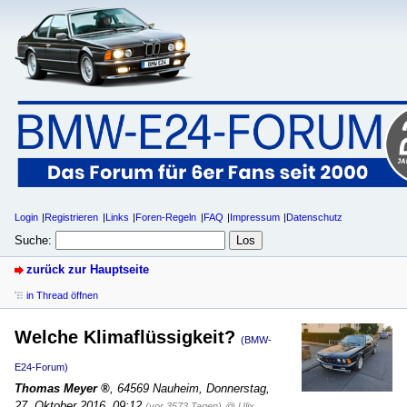
Login
Registrieren
Links
Foren-Regeln
FAQ
Impressum
Datenschutz
Suche:
zurück zur Hauptseite
in Thread öffnen
Welche Klimaflüssigkeit?
(BMW-
E24-Forum)
Thomas Meyer
,
64569 Nauheim
,
Donnerstag,
27. Oktober 2016, 09:12
(vor 3573 Tagen)
@ Ulix